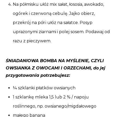
Na półmisku ułóż mix sałat, łososia, awokado,
ogórek i czerwoną cebulę. Jajko obierz,
przekrój na pół i ułóż na sałatce. Posyp
uprażonymi ziarnami i polej sosem. Podawaj od
razu z pieczywem.
ŚNIADANIOWA BOMBA NA MYŚLENIE, CZYLI
OWSIANKA Z OWOCAMI I ORZECHAMI, do jej
przygotowania potrzebujesz:
¼ szklanki płatków owsianych
1 szklankę mleka 1,5 lub 2 % / napoju
roślinnego, np. owsianego/migdałowego
małego banana