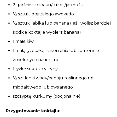
2 garście szpinaku/rukoli/jarmużu
½ sztuki dojrzałego awokado
½ sztuki jabłka lub banana (jeśli wolisz bardziej
słodkie koktajle wybierz banana)
1 małe kiwi
1 małą łyżeczkę nasion chia lub zamiennie
zmielonych nasion lnu
1 łyżkę soku z cytryny
½ szklanki wody/napoju roślinnego np.
migdałowego lub owsianego
szczyptę kurkumy (opcjonalnie)
Przygotowanie koktajlu: