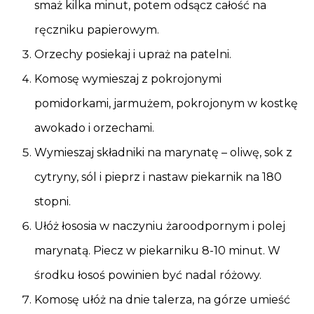
smaż kilka minut, potem odsącz całość na
ręczniku papierowym.
Orzechy posiekaj i upraż na patelni.
Komosę wymieszaj z pokrojonymi
pomidorkami, jarmużem, pokrojonym w kostkę
awokado i orzechami.
Wymieszaj składniki na marynatę – oliwę, sok z
cytryny, sól i pieprz i nastaw piekarnik na 180
stopni.
Ułóż łososia w naczyniu żaroodpornym i polej
marynatą. Piecz w piekarniku 8-10 minut. W
środku łosoś powinien być nadal różowy.
Komosę ułóż na dnie talerza, na górze umieść