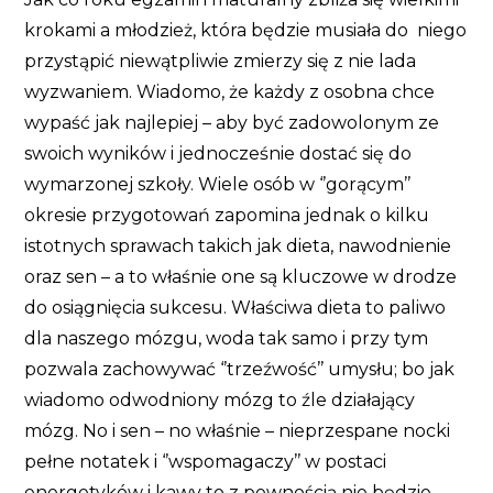
krokami a młodzież, która będzie musiała do niego
przystąpić niewątpliwie zmierzy się z nie lada
wyzwaniem. Wiadomo, że każdy z osobna chce
wypaść jak najlepiej – aby być zadowolonym ze
swoich wyników i jednocześnie dostać się do
wymarzonej szkoły. Wiele osób w ‘’gorącym’’
okresie przygotowań zapomina jednak o kilku
istotnych sprawach takich jak dieta, nawodnienie
oraz sen – a to właśnie one są kluczowe w drodze
do osiągnięcia sukcesu. Właściwa dieta to paliwo
dla naszego mózgu, woda tak samo i przy tym
pozwala zachowywać ‘’trzeźwość’’ umysłu; bo jak
wiadomo odwodniony mózg to źle działający
mózg. No i sen – no właśnie – nieprzespane nocki
pełne notatek i ‘’wspomagaczy’’ w postaci
energetyków i kawy to z pewnością nie będzie