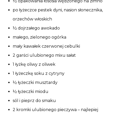
½ opakowania łososia wędzonego na zimno
po łyżeczce pestek dyni, nasion słonecznika,
orzechów włoskich
½ dojrzałego awokado
małego, zielonego ogórka
mały kawałek czerwonej cebulki
2 garści ulubionego mixu sałat
1 łyżkę oliwy z oliwek
1 łyżeczkę soku z cytryny
½ łyżeczki musztardy
½ łyżeczki miodu
sól i pieprz do smaku
2 kromki ulubionego pieczywa – najlepiej