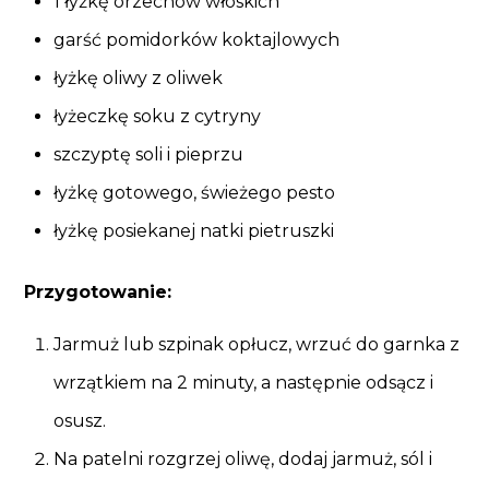
1 łyżkę orzechów włoskich
garść pomidorków koktajlowych
łyżkę oliwy z oliwek
łyżeczkę soku z cytryny
szczyptę soli i pieprzu
łyżkę gotowego, świeżego pesto
łyżkę posiekanej natki pietruszki
Przygotowanie:
Jarmuż lub szpinak opłucz, wrzuć do garnka z
wrzątkiem na 2 minuty, a następnie odsącz i
osusz.
Na patelni rozgrzej oliwę, dodaj jarmuż, sól i