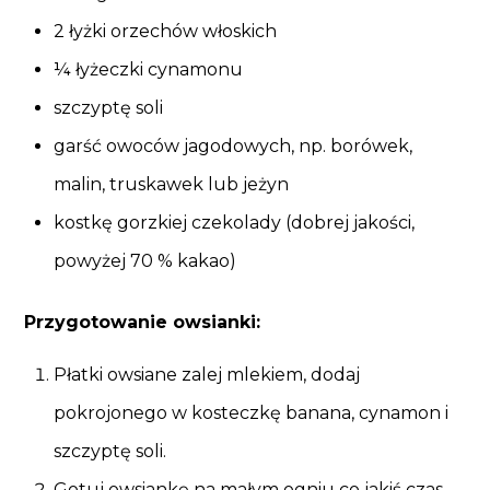
2 łyżki orzechów włoskich
¼ łyżeczki cynamonu
szczyptę soli
garść owoców jagodowych, np. borówek,
malin, truskawek lub jeżyn
kostkę gorzkiej czekolady (dobrej jakości,
powyżej 70 % kakao)
Przygotowanie owsianki:
Płatki owsiane zalej mlekiem, dodaj
pokrojonego w kosteczkę banana, cynamon i
szczyptę soli.
Gotuj owsiankę na małym ogniu co jakiś czas