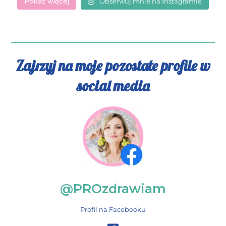
Pokaż więcej
Obserwuj mnie na Instagramie
Zajrzyj na moje pozostałe profile w
social media
@PROzdrawiam
Profil na Facebooku