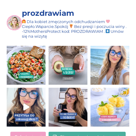
prozdrawiam
Dla kobiet zmęczonych odchudzaniem
Ciepło.Wsparcie.Spokój
Bez presji i poczucia winy
.
-12%MothersProtect
kod: PROZDRAWIAM
.
Umów
się na wizytę