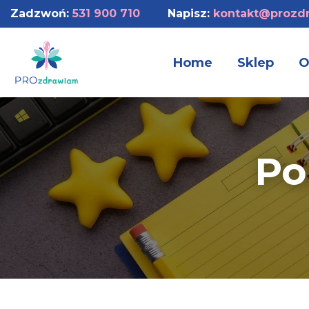
Zadzwoń:
531 900 710
Napisz:
kontakt@prozdr
Home
Sklep
O
Po