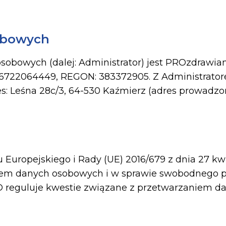
obowych
obowych (dalej: Administrator) jest PROzdrawia
IP 6722064449, REGON: 383372905. Z Administrato
s: Leśna 28c/3, 64-530 Kaźmierz (adres prowadzon
uropejskiego i Rady (UE) 2016/679 z dnia 27 kwi
iem danych osobowych i w sprawie swobodnego p
 reguluje kwestie związane z przetwarzaniem d