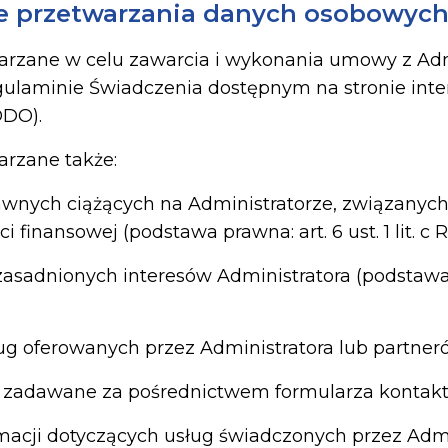
e przetwarzania danych osobowyc
rzane w celu zawarcia i wykonania umowy z Admi
gulaminie Świadczenia dostępnym na stronie int
ODO).
rzane także:
awnych ciążących na Administratorze, związanyc
inansowej (podstawa prawna: art. 6 ust. 1 lit. c
zasadnionych interesów Administratora (podstawa pr
ug oferowanych przez Administratora lub partner
a zadawane za pośrednictwem formularza kontak
amacji dotyczących usług świadczonych przez Admi