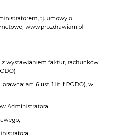
h
nistratorem, tj. umowy o
ernetowej www.prozdrawiam.pl
h z wystawianiem faktur, rachunków
 RODO)
awna: art. 6 ust. 1 lit. f RODO), w
ów Administratora,
towego,
nistratora,