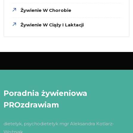
Żywienie W Chorobie
Żywienie W Ciąży I Laktacji
Poradnia żywieniowa
PROzdrawiam
dietetyk, psychodietetyk mgr Aleksandra Kotlarz-
Woźniak