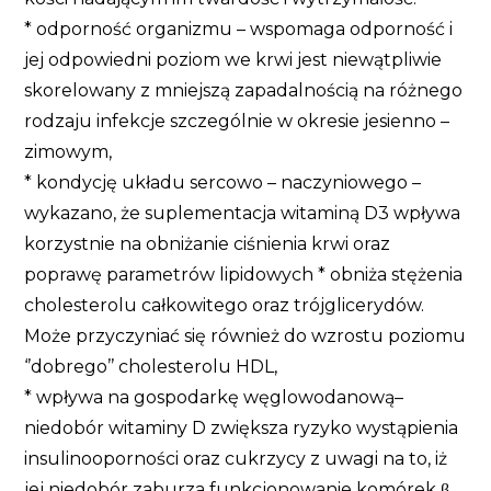
* odporność organizmu – wspomaga odporność i
jej odpowiedni poziom we krwi jest niewątpliwie
skorelowany z mniejszą zapadalnością na różnego
rodzaju infekcje szczególnie w okresie jesienno –
zimowym,
* kondycję układu sercowo – naczyniowego –
wykazano, że suplementacja witaminą D3 wpływa
korzystnie na obniżanie ciśnienia krwi oraz
poprawę parametrów lipidowych * obniża stężenia
cholesterolu całkowitego oraz trójglicerydów.
Może przyczyniać się również do wzrostu poziomu
‘’dobrego’’ cholesterolu HDL,
* wpływa na gospodarkę węglowodanową–
niedobór witaminy D zwiększa ryzyko wystąpienia
insulinooporności oraz cukrzycy z uwagi na to, iż
jej niedobór zaburza funkcjonowanie komórek β