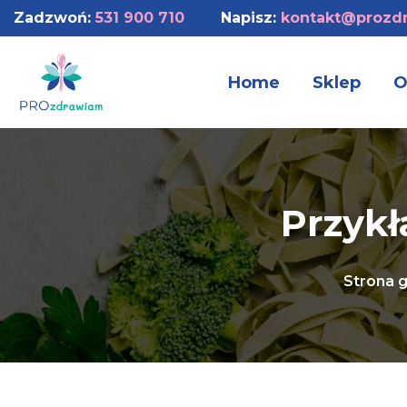
Zadzwoń:
531 900 710
Napisz:
kontakt@prozdr
Home
Sklep
O
Przykł
Strona 