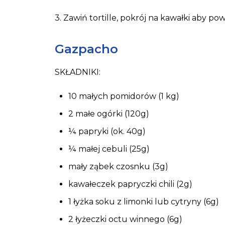
3. Zawiń tortille, pokrój na kawałki aby pow
Gazpacho
SKŁADNIKI:
10 małych pomidorów (1 kg)
2 małe ogórki (120g)
¼ papryki (ok. 40g)
¼ małej cebuli (25g)
mały ząbek czosnku (3g)
kawałeczek papryczki chili (2g)
1 łyżka soku z limonki lub cytryny (6g)
2 łyżeczki octu winnego (6g)