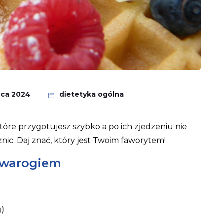
ipca 2024
dietetyka ogólna
tóre przygotujesz szybko a po ich zjedzeniu nie
nic. Daj znać, który jest Twoim faworytem!
twarogiem
g)