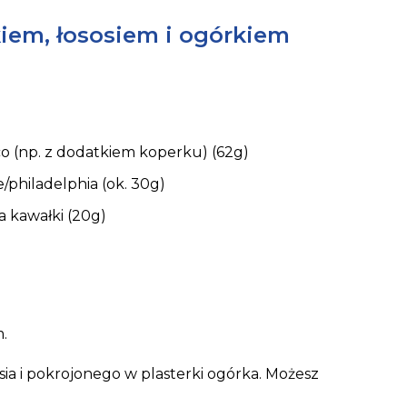
akiem, łososiem i ogórkiem
o (np. z dodatkiem koperku) (62g)
/philadelphia (ok. 30g)
 kawałki (20g)
.
sia i pokrojonego w plasterki ogórka. Możesz