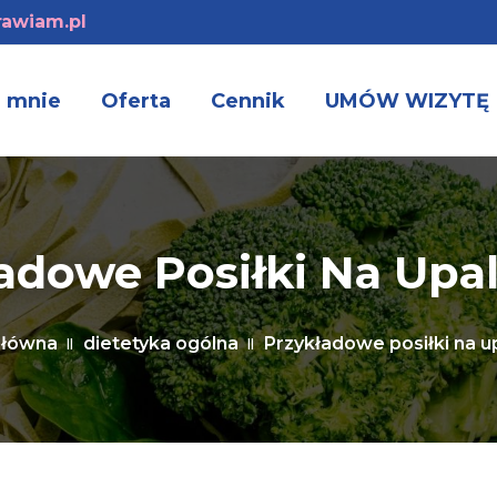
awiam.pl
 mnie
Oferta
Cennik
UMÓW WIZYTĘ
adowe Posiłki Na Upa
główna
dietetyka ogólna
Przykładowe posiłki na u