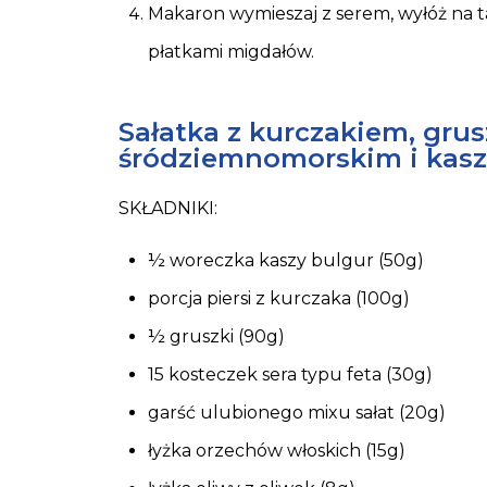
Makaron wymieszaj z serem, wyłóż na t
płatkami migdałów.
Sałatka z kurczakiem, gru
śródziemnomorskim i kasz
SKŁADNIKI:
½ woreczka kaszy bulgur (50g)
porcja piersi z kurczaka (100g)
½ gruszki (90g)
15 kosteczek sera typu feta (30g)
garść ulubionego mixu sałat (20g)
łyżka orzechów włoskich (15g)