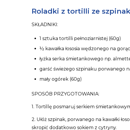
Roladki z tortilli ze szpin
SKŁADNIKI:
1 sztuka tortilli pełnoziarnistej (60g)
½ kawałka łososia wędzonego na gorąc
łyżka serka śmietankowego np. almette
garść świeżego szpinaku porwanego na
mały ogórek (60g)
SPOSÓB PRZYGOTOWANIA:
1. Tortillę posmaruj serkiem śmietankowym
2. Ułóż szpinak, porwanego na kawałki łoso
skropić dodatkowo sokiem z cytryny.