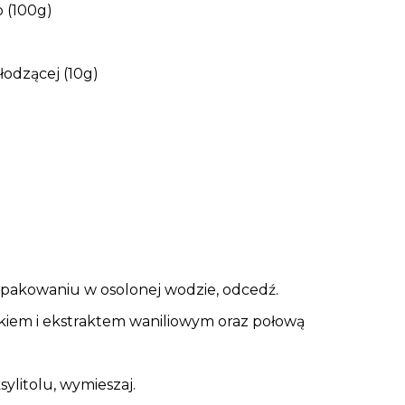
 (100g)
słodzącej (10g)
opakowaniu w osolonej wodzie, odcedź.
kiem i ekstraktem waniliowym oraz połową
sylitolu, wymieszaj.