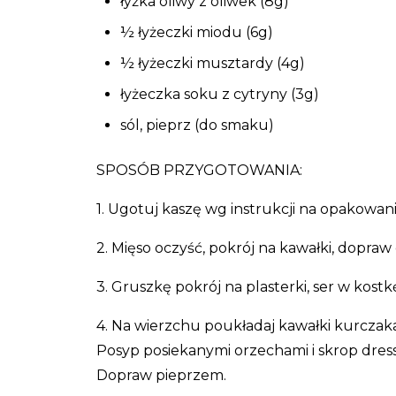
łyżka oliwy z oliwek (8g)
½ łyżeczki miodu (6g)
½ łyżeczki musztardy (4g)
łyżeczka soku z cytryny (3g)
sól, pieprz (do smaku)
SPOSÓB PRZYGOTOWANIA:
1. Ugotuj kaszę wg instrukcji na opakowani
2. Mięso oczyść, pokrój na kawałki, dopraw
3. Gruszkę pokrój na plasterki, ser w kostkę
4. Na wierzchu poukładaj kawałki kurczaka
Posyp posiekanymi orzechami i skrop dress
Dopraw pieprzem.