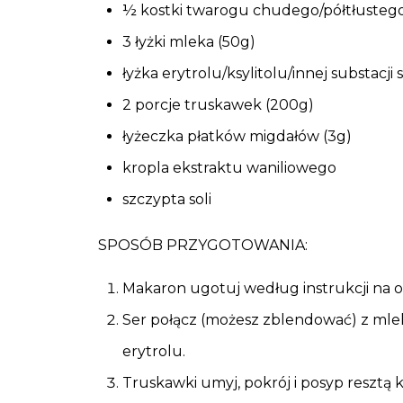
½ kostki twarogu chudego/półtłustego
3 łyżki mleka (50g)
łyżka erytrolu/ksylitolu/innej substacji 
2 porcje truskawek (200g)
łyżeczka płatków migdałów (3g)
kropla ekstraktu waniliowego
szczypta soli
SPOSÓB PRZYGOTOWANIA:
Makaron ugotuj według instrukcji na 
Ser połącz (możesz zblendować) z mle
erytrolu.
Truskawki umyj, pokrój i posyp resztą k