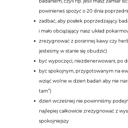
badaniem, czyli np. jeśli masz zamiar iś
powinieneś spożyć o 20 dnia poprzedn
zadbać, aby posiłek poprzedzający bad
i mało obciążający nasz układ pokarmow
zrezygnować z porannej kawy czy herba
jesteśmy w stanie się obudzić)
być wypoczęci, niezdenerwowani, po d
być spokojnym, przygotowanym na ewen
wziąć wolne w dzień badań aby nie naraż
tam’’)
dzień wcześniej nie powinniśmy podej
najlepiej całkowicie zrezygnować z wys
spokojniejszy