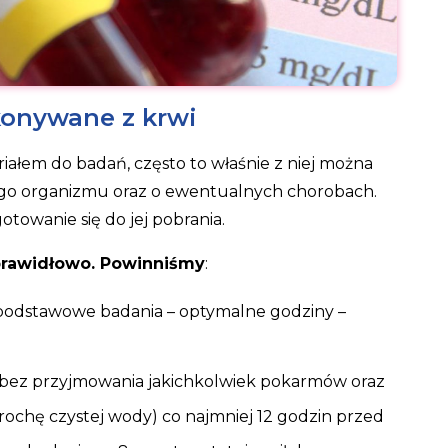
konywane z krwi
iałem do badań, często to właśnie z niej można
zego organizmu oraz o ewentualnych chorobach.
towanie się do jej pobrania.
 prawidłowo. Powinniśmy
:
 o podstawowe badania – optymalne godziny –
n. bez przyjmowania jakichkolwiek pokarmów oraz
rochę czystej wody) co najmniej 12 godzin przed