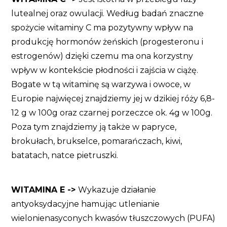
lutealnej oraz owulacji. Według badań znaczne
spożycie witaminy C ma pozytywny wpływ na
produkcję hormonów żeńskich (progesteronu i
estrogenów) dzięki czemu ma ona korzystny
wpływ w kontekście płodności i zajścia w ciążę.
Bogate w tą witaminę są warzywa i owoce, w
Europie najwięcej znajdziemy jej w dzikiej róży 6,8-
12 g w 100g oraz czarnej porzeczce ok. 4g w 100g.
Poza tym znajdziemy ją także w papryce,
brokułach, brukselce, pomarańczach, kiwi,
batatach, natce pietruszki.
WITAMINA E ->
Wykazuje działanie
antyoksydacyjne hamując utlenianie
wielonienasyconych kwasów tłuszczowych (PUFA)