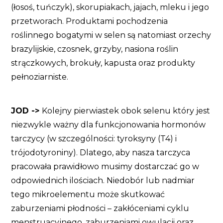
(łosoś, tuńczyk), skorupiakach, jajach, mleku i jego
przetworach. Produktami pochodzenia
roślinnego bogatymi w selen są natomiast orzechy
brazylijskie, czosnek, grzyby, nasiona roślin
strączkowych, brokuły, kapusta oraz produkty
pełnoziarniste.
JOD ->
Kolejny pierwiastek obok selenu który jest
niezwykle ważny dla funkcjonowania hormonów
tarczycy (w szczególności: tyroksyny (T4) i
trójodotyroniny). Dlatego, aby nasza tarczyca
pracowała prawidłowo musimy dostarczać go w
odpowiednich ilościach. Niedobór lub nadmiar
tego mikroelementu może skutkować
zaburzeniami płodności – zakłóceniami cyklu
menstruacyjnego, zaburzeniami owulacji oraz