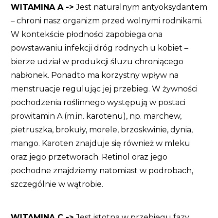
WITAMINA A ->
Jest naturalnym antyoksydantem
– chroni nasz organizm przed wolnymi rodnikami.
W kontekście płodności zapobiega ona
powstawaniu infekcji dróg rodnych u kobiet –
bierze udział w produkcji śluzu chroniącego
nabłonek. Ponadto ma korzystny wpływ na
menstruacje regulując jej przebieg. W żywności
pochodzenia roślinnego występują w postaci
prowitamin A (m.in. karotenu), np. marchew,
pietruszka, brokuły, morele, brzoskwinie, dynia,
mango. Karoten znajduje się również w mleku
oraz jego przetworach. Retinol oraz jego
pochodne znajdziemy natomiast w podrobach,
szczególnie w wątrobie.
WITAMINA C ->
Jest istotna w przebiegu fazy