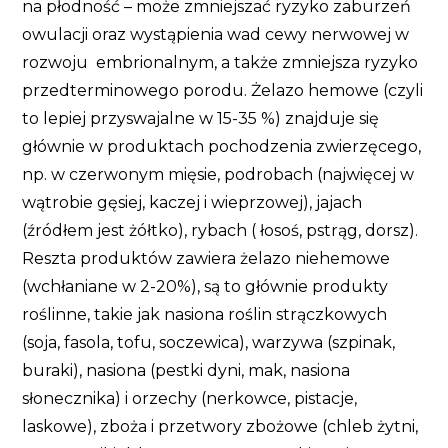
na płodność – może zmniejszać ryzyko zaburzeń
owulacji oraz wystąpienia wad cewy nerwowej w
rozwoju embrionalnym, a także zmniejsza ryzyko
przedterminowego porodu. Żelazo hemowe (czyli
to lepiej przyswajalne w 15-35 %) znajduje się
głównie w produktach pochodzenia zwierzęcego,
np. w czerwonym mięsie, podrobach (najwięcej w
wątrobie gęsiej, kaczej i wieprzowej), jajach
(źródłem jest żółtko), rybach ( łosoś, pstrąg, dorsz).
Reszta produktów zawiera żelazo niehemowe
(wchłaniane w 2-20%), są to głównie produkty
roślinne, takie jak nasiona roślin strączkowych
(soja, fasola, tofu, soczewica), warzywa (szpinak,
buraki), nasiona (pestki dyni, mak, nasiona
słonecznika) i orzechy (nerkowce, pistacje,
laskowe), zboża i przetwory zbożowe (chleb żytni,