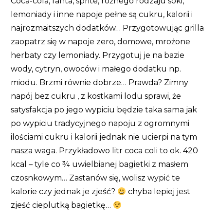
Coca-cola, fanta, sprite, różnego rodzaju soki,
lemoniady i inne napoje pełne są cukru, kalorii i
najrozmaitszych dodatków… Przygotowując grilla
zaopatrz się w napoje zero, domowe, mrożone
herbaty czy lemoniady. Przygotuj je na bazie
wody, cytryn, owoców i małego dodatku np.
miodu. Brzmi równie dobrze… Prawda? Zimny
napój bez cukru , z kostkami lodu sprawi, że
satysfakcja po jego wypiciu będzie taka sama jak
po wypiciu tradycyjnego napoju z ogromnymi
ilościami cukru i kalorii jednak nie ucierpi na tym
nasza waga. Przykładowo litr coca coli to ok. 420
kcal – tyle co ¾ uwielbianej bagietki z masłem
czosnkowym… Zastanów się, wolisz wypić te
kalorie czy jednak je zjeść?
chyba lepiej jest
zjeść cieplutką bagietkę…