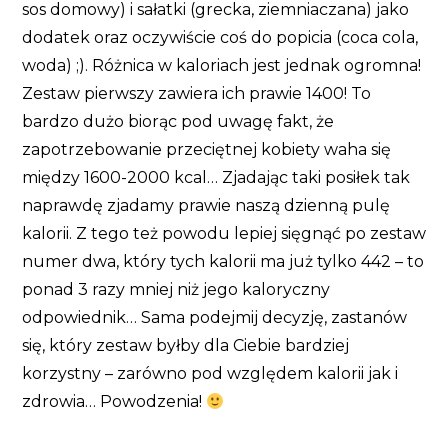
sos domowy) i sałatki (grecka, ziemniaczana) jako
dodatek oraz oczywiście coś do popicia (coca cola,
woda) ;). Różnica w kaloriach jest jednak ogromna!
Zestaw pierwszy zawiera ich prawie 1400! To
bardzo dużo biorąc pod uwagę fakt, że
zapotrzebowanie przeciętnej kobiety waha się
między 1600-2000 kcal… Zjadając taki posiłek tak
naprawdę zjadamy prawie naszą dzienną pulę
kalorii. Z tego też powodu lepiej sięgnąć po zestaw
numer dwa, który tych kalorii ma już tylko 442 – to
ponad 3 razy mniej niż jego kaloryczny
odpowiednik… Sama podejmij decyzję, zastanów
się, który zestaw byłby dla Ciebie bardziej
korzystny – zarówno pod względem kalorii jak i
zdrowia… Powodzenia!