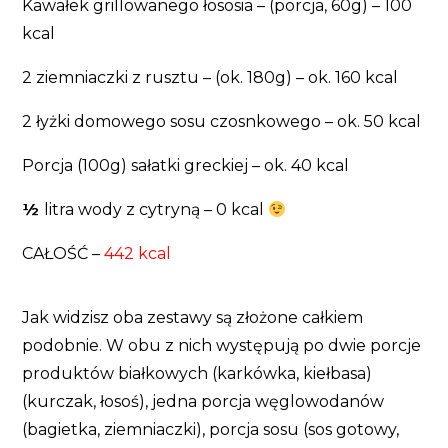
Kawałek grillowanego łososia – (porcja, 60g) – 100
kcal
2 ziemniaczki z rusztu – (ok. 180g) – ok. 160 kcal
2 łyżki domowego sosu czosnkowego – ok. 50 kcal
Porcja (100g) sałatki greckiej – ok. 40 kcal
½
litra wody z cytryną – 0 kcal
CAŁOŚĆ –
442 kcal
Jak widzisz oba zestawy są złożone całkiem
podobnie. W obu z nich występują po dwie porcje
produktów białkowych (karkówka, kiełbasa)
(kurczak, łosoś), jedna porcja węglowodanów
(bagietka, ziemniaczki), porcja sosu (sos gotowy,