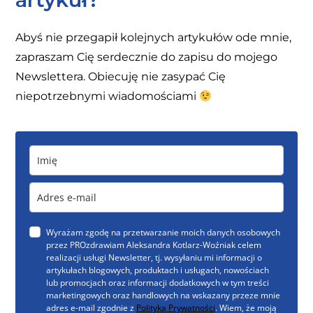
Abyś nie przegapił kolejnych artykułów ode mnie,
zapraszam Cię serdecznie do zapisu do mojego
Newslettera. Obiecuję nie zasypać Cię
niepotrzebnymi wiadomościami
Wyrażam zgodę na przetwarzanie moich danych osobowych
przez PROzdrawiam Aleksandra Kotlarz-Woźniak celem
realizacji usługi Newsletter, tj. wysyłaniu mi informacji o
artykułach blogowych, produktach i usługach, nowościach
lub promocjach oraz informacji dodatkowych w tym treści
marketingowych oraz handlowych na wskazany przeze mnie
adres e-mail zgodnie z
Polityką Prywatności
. Wiem, że moją