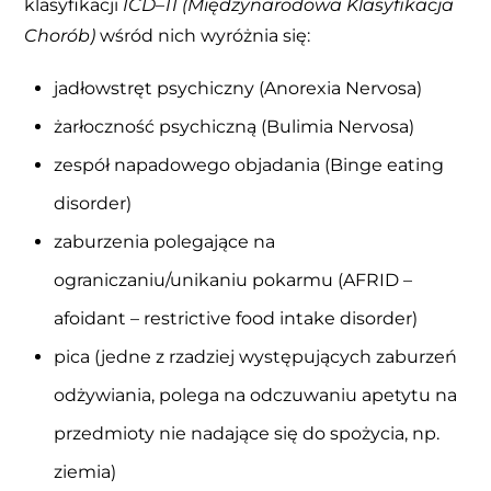
klasyfikacji
ICD
–
11 (
Międzynarodowa Klasyfikacja
Chorób
)
wśród nich wyróżnia się:
jadłowstręt psychiczny (Anorexia Nervosa)
żarłoczność psychiczną (Bulimia Nervosa)
zespół napadowego objadania (Binge eating
disorder)
zaburzenia polegające na
ograniczaniu/unikaniu pokarmu (AFRID –
afoidant – restrictive food intake disorder)
pica (jedne z rzadziej występujących zaburzeń
odżywiania, polega na odczuwaniu apetytu na
przedmioty nie nadające się do spożycia, np.
ziemia)