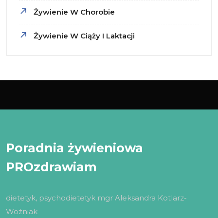
Żywienie W Chorobie
Żywienie W Ciąży I Laktacji
Poradnia żywieniowa
PROzdrawiam
dietetyk, psychodietetyk mgr Aleksandra Kotlarz-
Woźniak