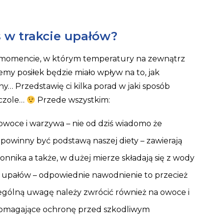
 w trakcie upałów?
 momencie, w którym temperatury na zewnątrz
emy posiłek będzie miało wpływ na to, jak
ny… Przedstawię ci kilka porad w jaki sposób
 czole…
Przede wszystkim:
owoce i warzywa – nie od dziś wiadomo że
powinny być podstawą naszej diety – zawierają
nnika a także, w dużej mierze składają się z wody
e upałów – odpowiednie nawodnienie to przecież
gólną uwagę należy zwrócić również na owoce i
omagające ochronę przed szkodliwym