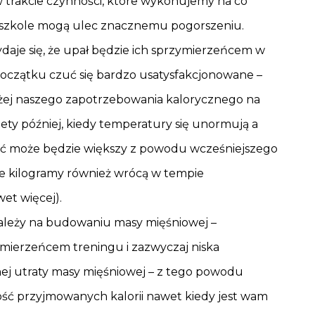
w trakcie czynności, które wykonujemy na co
w szkole mogą ulec znacznemu pogorszeniu.
daje się, że upał będzie ich sprzymierzeńcem w
oczątku czuć się bardzo usatysfakcjonowane –
iżej naszego zapotrzebowania kalorycznego na
ety później, kiedy temperatury się unormują a
być może będzie większy z powodu wcześniejszego
 kilogramy również wrócą w tempie
et więcej).
zależy na budowaniu masy mięśniowej –
rzymierzeńcem treningu i zazwyczaj niska
nej utraty masy mięśniowej – z tego powodu
ość przyjmowanych kalorii nawet kiedy jest wam