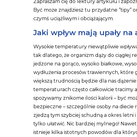
Zapraszam cię do lektury artykułu i zapozn
Być może znajdziesz tu przydatne ‘’tipy’’ o
czymś uciążliwym i obciążającym.
Jaki wpływ mają upały na 
Wysokie temperatury niewątpliwie wpływają
tak dlatego, że organizm dąży do ciągłej red
jedzone na gorąco, wysoko białkowe, wys
wydłużenia procesów trawiennych, które 
większą trudnością będzie dla nas dążenie 
temperaturach często całkowicie tracimy 
spożywamy znikome ilości kalorii – być może
bezpieczne – szczególnie osoby na diecie r
zjedzą tym szybciej schudną a okres letni
tylko ułatwić. Nic bardziej mylnego! Nawe
istnieje kilka istotnych powodów dla który