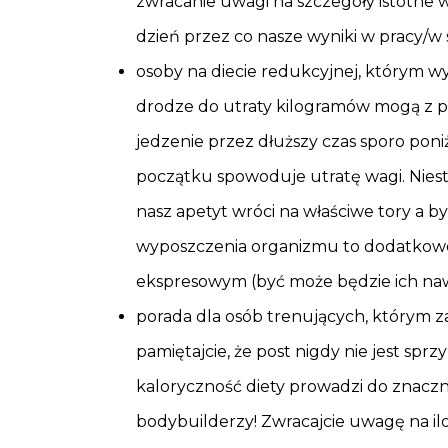
zwracanie uwagi na szczegóły istotne 
dzień przez co nasze wyniki w pracy/
osoby na diecie redukcyjnej, którym wy
drodze do utraty kilogramów mogą z p
jedzenie przez dłuższy czas sporo pon
początku spowoduje utratę wagi. Niest
nasz apetyt wróci na właściwe tory a 
wyposzczenia organizmu to dodatkowe
ekspresowym (być może będzie ich naw
porada dla osób trenujących, którym 
pamiętajcie, że post nigdy nie jest sp
kaloryczność diety prowadzi do znacz
bodybuilderzy! Zwracajcie uwagę na il