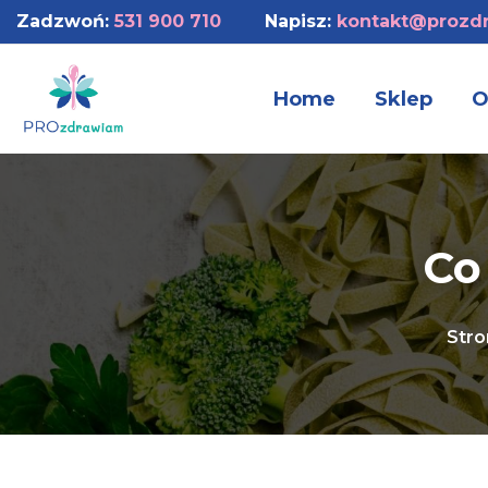
Zadzwoń:
531 900 710
Napisz:
kontakt@prozdr
Home
Sklep
O
Co
Stro