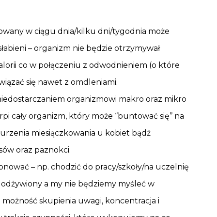
owany w ciągu dnia/kilku dni/tygodnia może
słabieni – organizm nie będzie otrzymywał
 kalorii co w połączeniu z odwodnieniem (o które
wiązać się nawet z omdleniami.
z niedostarczaniem organizmowi makro oraz mikro
i cały organizm, który może ‘’buntować się’’ na
urzenia miesiączkowania u kobiet bądź
sów oraz paznokci.
onować – np. chodzić do pracy/szkoły/na uczelnię
e odżywiony a my nie będziemy myśleć w
 możność skupienia uwagi, koncentracja i