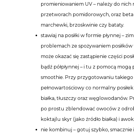
promieniowaniem UV – należy do nich m
przetworach pomidorowych, oraz beta –
marchewki, brzoskwinie czy bataty.
stawiaj na posiłki w formie płynnej – z
problemach ze spożywaniem posiłków w
może okazać się zastąpienie części po
bądź półpłynnej – i tu z pomocą mogą 
smoothie. Przy przygotowaniu takiego 
pełnowartościowy co normalny posiłek w
białka, tłuszczy oraz węglowodanów. 
po prostu zblendować owoców z odrobi
koktajlu skyr (jako źródło białka) i awo
nie kombinuj – gotuj szybko, smacznie i 