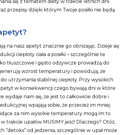
ania się z tematem diety w trakcie letnich dni.
raz przepisy dzięki którym Twoje posiłki nie będą
apetyt?
 na nasz apetyt znacznie go obniżając. Dzieje się
ukcji ciepłoty ciała a posiłki – szczególnie te
oko tłuszczowe i gęsto odżywcze prowadzą do
generują wzrost temperatury i powodują, że
do utrzymania stabilnej ciepłoty. Przy wysokich
apetyt w konsekwencji czego bywają dni w które
 wydaje nam się, że jest to całkowicie dobre i
edukcyjnej wpajają sobie, że przecież im mniej
 i idące za nim wysokie temperatury mogą im to
t w trakcie upałów MUSIMY jeść! Dlaczego? Otóż,
ch ‘’detoks’’ od jedzenia, szczególnie w upał może