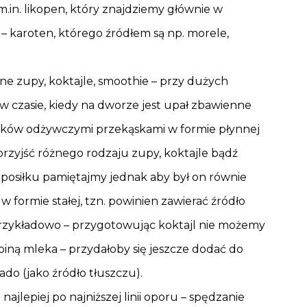
.in. likopen, który znajdziemy głównie w
 karoten, którego źródłem są np. morele,
imne zupy, koktajle, smoothie – przy dużych
 czasie, kiedy na dworze jest upał zbawienne
siłków odżywczymi przekąskami w formie płynnej
przyjść różnego rodzaju zupy, koktajle bądź
posiłku pamiętajmy jednak aby był on równie
 formie stałej, tzn. powinien zawierać źródło
Przykładowo – przygotowując koktajl nie możemy
ną mleka – przydałoby się jeszcze dodać do
kado (jako źródło tłuszczu).
najlepiej po najniższej linii oporu – spędzanie