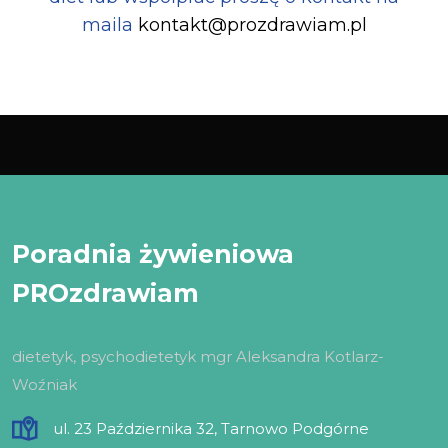
maila
kontakt@prozdrawiam.pl
Poradnia żywieniowa
PROzdrawiam
dietetyk, psychodietetyk mgr Aleksandra Kotlarz-
Woźniak
ul. 23 Października 32, Tarnowo Podgórne