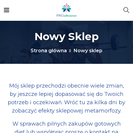
Nowy Sklep
Strona główna
Nowy sklep
Mój sklep przechodzi obecnie wiele zmian,
by jeszcze lepiej dopasować się do Twoich
potrzeb i oczekiwań. Wróć tu za kilka dni by
zobaczyć efekty sklepowej metamorfozy.
W sprawach pilnych zakupów gotowych
diet lub współprac proszę o kontakt na