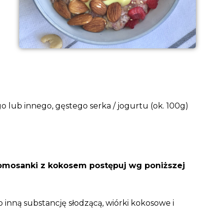
lub innego, gęstego serka / jogurtu (ok. 100g)
omosanki z kokosem postępuj wg poniższej
b inną substancję słodzącą, wiórki kokosowe i