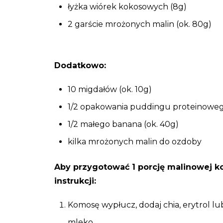
łyżka wiórek kokosowych (8g)
2 garście mrożonych malin (ok. 80g)
Dodatkowo:
10 migdałów (ok. 10g)
1/2 opakowania puddingu proteinowego 
1/2 małego banana (ok. 40g)
kilka mrożonych malin do ozdoby
Aby przygotować 1 porcję malinowej k
instrukcji:
Komosę wypłucz, dodaj chia, erytrol lu
mleko.