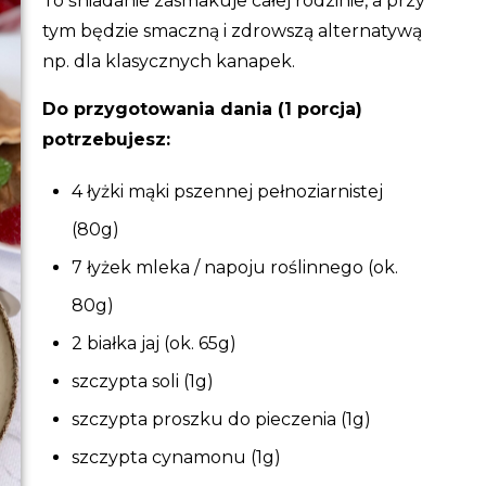
To śniadanie zasmakuje całej rodzinie, a przy
tym będzie smaczną i zdrowszą alternatywą
np. dla klasycznych kanapek.
Do przygotowania dania (1 porcja)
potrzebujesz:
4 łyżki mąki pszennej pełnoziarnistej
(80g)
7 łyżek mleka / napoju roślinnego (ok.
80g)
2 białka jaj (ok. 65g)
szczypta soli (1g)
szczypta proszku do pieczenia (1g)
szczypta cynamonu (1g)