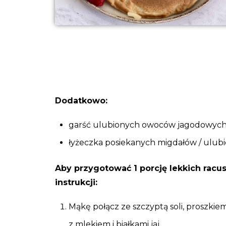
Dodatkowo:
garść ulubionych owoców jagodowych, 
łyżeczka posiekanych migdałów / ulub
Aby przygotować 1 porcję lekkich racu
instrukcji:
Mąkę połącz ze szczyptą soli, proszki
z mlekiem i białkami jaj.