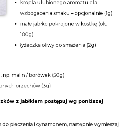
kropla ulubionego aromatu dla
wzbogacenia smaku – opcjonalnie (1g)
małe jabłko pokrojone w kostkę (ok.
100g)
łyżeczka oliwy do smażenia (2g)
np. malin / borówek (50g)
ionych orzechów (3g)
szków z jabłkiem postępuj wg poniższej
em do pieczenia i cynamonem, następnie wymieszaj