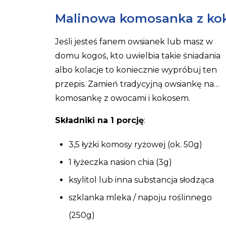
Malinowa komosanka z k
Jeśli jesteś fanem owsianek lub masz w
domu kogoś, kto uwielbia takie śniadania
albo kolacje to koniecznie wypróbuj ten
przepis. Zamień tradycyjną owsiankę na…
komosankę z owocami i kokosem.
Składniki na 1 porcję
:
3,5 łyżki komosy ryżowej (ok. 50g)
1 łyżeczka nasion chia (3g)
ksylitol lub inna substancja słodząca
szklanka mleka / napoju roślinnego
(250g)