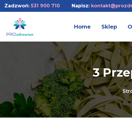
Zadzwoń:
531 900 710
Napisz:
kontakt@prozdr
Home
Sklep
O
3 Prze
Str